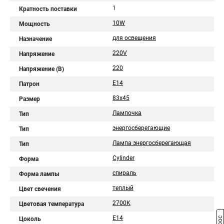
1
Кратность поставки
10W
Мощность
для освещения
Назначение
220V
Напряжение
220
Напряжение (В)
E14
Патрон
83x45
Размер
Лампочка
Тип
энергосберегающие
Тип
Лампа энергосберегающая
Тип
Cylinder
Форма
спираль
Форма лампы
теплый
Цвет свечения
2700K
Цветовая температура
E14
Цоколь