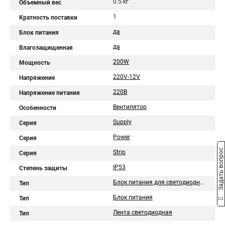
0.5 кг
Объемный вес
1
Кратность поставки
да
Блок питания
да
Влагозащищенная
200W
Мощность
220V-12V
Напряжение
220В
Напряжение питания
Вентилятор
Особенности
Supply
Серия
Power
Серия
Задать вопрос
Strip
Серия
IP53
Степень защиты
Блок питания для светодиодной ленты
Тип
Блок питания
Тип
Лента светодиодная
Тип